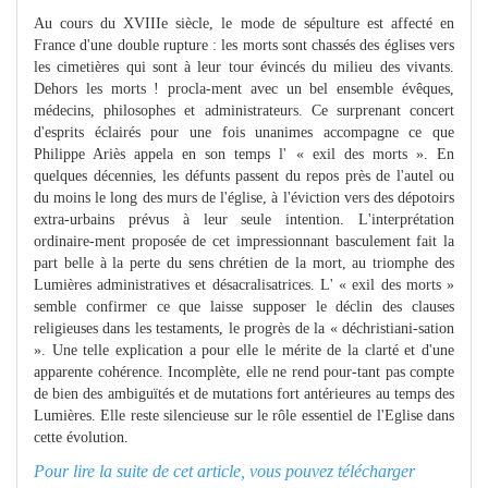
Au cours du XVIIIe siècle, le mode de sépulture est affecté en
France d'une double rupture : les morts sont chassés des églises vers
les cimetières qui sont à leur tour évincés du milieu des vivants.
Dehors les morts ! procla-ment avec un bel ensemble évêques,
médecins, philosophes et administrateurs. Ce surprenant concert
d'esprits éclairés pour une fois unanimes accompagne ce que
Philippe Ariès appela en son temps l' « exil des morts ». En
quelques décennies, les défunts passent du repos près de l'autel ou
du moins le long des murs de l'église, à l'éviction vers des dépotoirs
extra-urbains prévus à leur seule intention. L'interprétation
ordinaire-ment proposée de cet impressionnant basculement fait la
part belle à la perte du sens chrétien de la mort, au triomphe des
Lumières administratives et désacralisatrices. L' « exil des morts »
semble confirmer ce que laisse supposer le déclin des clauses
religieuses dans les testaments, le progrès de la « déchristiani-sation
». Une telle explication a pour elle le mérite de la clarté et d'une
apparente cohérence. Incomplète, elle ne rend pour-tant pas compte
de bien des ambiguïtés et de mutations fort antérieures au temps des
Lumières. Elle reste silencieuse sur le rôle essentiel de l'Eglise dans
cette évolution.
Pour lire la suite de cet article, vous pouvez télécharger