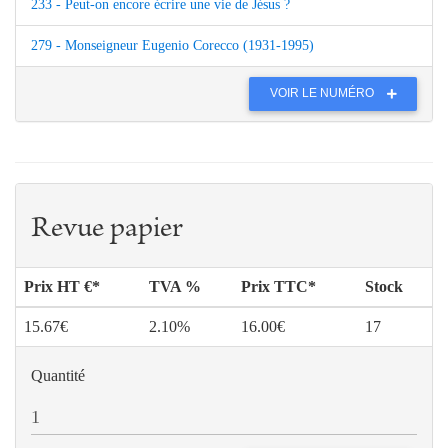
233 - Peut-on encore écrire une vie de Jésus ?
279 - Monseigneur Eugenio Corecco (1931-1995)
VOIR LE NUMÉRO
Revue papier
Prix HT €*
TVA %
Prix TTC*
Stock
15.67€
2.10%
16.00€
17
Quantité