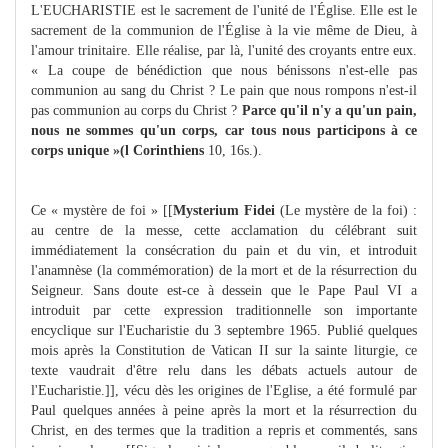
L'EUCHARISTIE est le sacrement de l'unité de l'Église. Elle est le
sacrement de la communion de l'Église à la vie même de Dieu, à
l'amour trinitaire. Elle réalise, par là, l'unité des croyants entre eux.
« La coupe de bénédiction que nous bénissons n'est-elle pas
communion au sang du Christ ? Le pain que nous rompons n'est-il
pas communion au corps du Christ ?
Parce qu'il n'y a qu'un pain,
nous ne sommes qu'un corps, car tous nous participons à ce
corps unique »(l Corinthiens
10, 16s.).
Ce « mystère de foi » [[
Mysterium Fidei
(Le mystère de la foi) :
au centre de la messe, cette acclamation du célébrant suit
immédiatement la consécration du pain et du vin, et introduit
l'anamnèse (la commémoration) de la mort et de la résurrection du
Seigneur. Sans doute est-ce à dessein que le Pape Paul VI a
introduit par cette expression traditionnelle son importante
encyclique sur l'Eucharistie du 3 septembre 1965. Publié quelques
mois après la Constitution de Vatican II sur la sainte liturgie, ce
texte vaudrait d'être relu dans les débats actuels autour de
l'Eucharistie.]], vécu dès les origines de l'Eglise, a été formulé par
Paul quelques années à peine après la mort et la résurrection du
Christ, en des termes que la tradition a repris et commentés, sans