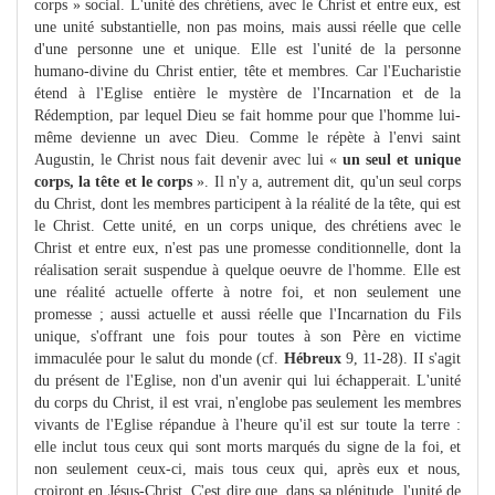
corps » social. L'unité des chrétiens, avec le Christ et entre eux, est
une unité substantielle, non pas moins, mais aussi réelle que celle
d'une personne une et unique. Elle est l'unité de la personne
humano-divine du Christ entier, tête et membres. Car l'Eucharistie
étend à l'Eglise entière le mystère de l'Incarnation et de la
Rédemption, par lequel Dieu se fait homme pour que l'homme lui-
même devienne un avec Dieu. Comme le répète à l'envi saint
Augustin, le Christ nous fait devenir avec lui «
un seul et unique
corps, la tête et le corps
». Il n'y a, autrement dit, qu'un seul corps
du Christ, dont les membres participent à la réalité de la tête, qui est
le Christ. Cette unité, en un corps unique, des chrétiens avec le
Christ et entre eux, n'est pas une promesse conditionnelle, dont la
réalisation serait suspendue à quelque oeuvre de l'homme. Elle est
une réalité actuelle offerte à notre foi, et non seulement une
promesse ; aussi actuelle et aussi réelle que l'Incarnation du Fils
unique, s'offrant une fois pour toutes à son Père en victime
immaculée pour le salut du monde (cf.
Hébreux
9, 11-28). II s'agit
du présent de l'Eglise, non d'un avenir qui lui échapperait. L'unité
du corps du Christ, il est vrai, n'englobe pas seulement les membres
vivants de l'Eglise répandue à l'heure qu'il est sur toute la terre :
elle inclut tous ceux qui sont morts marqués du signe de la foi, et
non seulement ceux-ci, mais tous ceux qui, après eux et nous,
croiront en Jésus-Christ. C'est dire que, dans sa plénitude, l'unité de