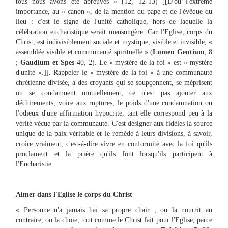
tous nous avons été abreuvés » (12, 12-13) [[D'où l'extrême
importance, au « canon », de la mention du pape et de l'évêque du
lieu : c'est le signe de l'unité catholique, hors de laquelle la
célébration eucharistique serait mensongère: Car l'Eglise, corps du
Christ, est indivisiblement sociale et mystique, visible et invisible, «
assemblée visible et communauté spirituelle » (
Lumen Gentium
, 8
;
Gaudium et Spes
40, 2). Le « mystère de la foi » est « mystère
d'unité ».]]. Rappeler le « mystère de la foi » à une communauté
chrétienne divisée, à des croyants qui se soupçonnent, se méprisent
ou se condamnent mutuellement, ce n'est pas ajouter aux
déchirements, voire aux ruptures, le poids d'une condamnation ou
l'odieux d'une affirmation hypocrite, tant elle correspond peu à la
vérité vécue par la communauté. C'est désigner aux fidèles la source
unique de la paix véritable et le remède à leurs divisions, à savoir,
croire vraiment, c'est-à-dire vivre en conformité avec la foi qu'ils
proclament et la prière qu'ils font lorsqu'ils participent à
l'Eucharistie.
Aimer dans l'Eglise le corps du Christ
« Personne n'a jamais haï sa propre chair ; on la nourrit au
contraire, on la choie, tout comme le Christ fait pour l'Eglise, parce