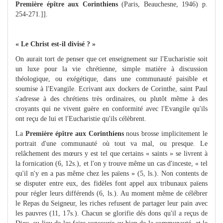
Première épître aux Corinthiens
(Paris, Beauchesne, 1946) p.
254-271.]].
« Le Christ est-il divisé ? »
On aurait tort de penser que cet enseignement sur l'Eucharistie soit
un luxe pour la vie chrétienne, simple matière à discussion
théologique, ou exégétique, dans une communauté paisible et
soumise à l'Evangile. Ecrivant aux dockers de Corinthe, saint Paul
s'adresse à des chrétiens très ordinaires, ou plutôt même à des
croyants qui ne vivent guère en conformité avec l'Evangile qu'ils
ont reçu de lui et l'Eucharistie qu'ils célèbrent.
La
Première épître aux Corinthiens
nous brosse implicitement le
portrait d'une communauté où tout va mal, ou presque. Le
relâchement des mœurs y est tel que certains « saints » se livrent à
la fornication (6, 12s.), et l'on y trouve même un cas d'inceste, « tel
qu'il n'y en a pas même chez les païens » (5, ls.). Non contents de
se disputer entre eux, des fidèles font appel aux tribunaux païens
pour régler leurs différends (6, ls.). Au moment même de célébrer
le Repas du Seigneur, les riches refusent de partager leur pain avec
les pauvres (11, 17s.). Chacun se glorifie dés dons qu'il a reçus de