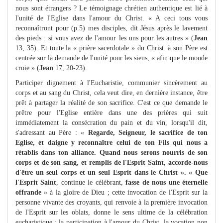
nous sont étrangers ? Le témoignage chrétien authentique est lié à
l'unité de l'Eglise dans l'amour du Christ. « A ceci tous vous
reconnaîtront pour (p.5) mes disciples, dit Jésus après le lavement
des pieds : si vous avez de l'amour les uns pour les autres » (
Jean
13, 35). Et toute la « prière sacerdotale » du Christ. à son Père est
centrée sur la demande de l'unité pour les siens, « afin que le monde
croie » (
Jean
17, 20-23).
Participer dignement à l'Eucharistie, communier sincèrement au
corps et au sang du Christ, cela veut dire, en dernière instance, être
prêt à partager la réalité de son sacrifice. C'est ce que demande le
prêtre pour l'Eglise entière dans une des prières qui suit
immédiatement la consécration du pain et du vin, lorsqu'il dit,
s'adressant au Père : «
Regarde, Seigneur, le sacrifice de ton
Eglise, et daigne y reconnaître celui de ton Fils qui nous a
rétablis dans ton alliance. Quand nous serons nourris de son
corps et de son sang, et remplis de l'Esprit Saint, accorde-nous
d'être un seul corps et un seul Esprit dans le Christ ». « Que
l'Esprit Saint
, continue le célébrant,
fasse de nous une éternelle
offrande
» à la gloire de Dieu ; cette invocation de l'Esprit sur la
personne vivante des croyants, qui renvoie à la première invocation
de l'Esprit sur les oblats, donne le sens ultime de la célébration
eucharistique : la participation à l'amour du Christ, la vocation non