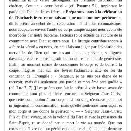
d'humilité et de vérité théologales. La première disposition du
chrétien, c'est un « cœur brisé » (cf.
Psaume
51), implorant le
pardon de Dieu et de ses frères. «
Préparons-nous à la célébration
de l'Eucharistie en reconnaissant que nous sommes pécheurs
»,
dit le prêtre au début de la célébration : ainsi nous reconnaissons-
nous coupables envers l'unité du corps unique auquel nous avons été
incorporés par notre baptême, facteurs (p.6) actuels de rupture de la
communion avec Dieu et entre nous. La liturgie contribue encore à
« faire la vérité » en nous, en nous laissant juger par l'évocation des
merveilles de Dieu qui, ne cessant de nous prévenir, soulignent
davantage encore notre ingratitude ou notre manque de générosité.
Enfin, au moment même de consommer le corps et de boire à la
coupe, l'Église met sur nos lèvres l'admirable acte de foi du
centurion de l'Évangile : « Seigneur, je ne suis pas digne de te
recevoir, mais dis seulement une parole et mon âme sera guérie »
(cf.
Luc
7, 7) [[Les prières que fait le prêtre à voix basse, avant de
communier, sont plus explicites encore : « Seigneur Jésus-Christ,
que cette communion à ton corps et à ton sang n'entrave pour moi
ni jugement ni condamnation, mais qu'elle soutienne mon esprit et
mon corps et me donne la guérison ». — « Seigneur Jésus-Christ,
Fils du Dieu vivant, selon la volonté du Père et avec la puissance du
Saint-Esprit, tu as donné par ta mort la vie au monde. Que ton
corps me délivre de tout péché et de tout mal ; fais que je demeure