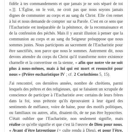
fidèle à tes commandements et que jamais je ne sois séparé de toi
».]]. L'Église, on le voit, ne croit pas que nous soyons jamais
dignes de communier au corps et au sang du Christ. Elle s'en remet
à lui et nous demande de compter sur sa Parole. C'est en ce sens que
l'Eucharistie est inséparable de la pénitence, de la reconnaissance et
de la confession des péchés. Mais il y aurait illusion à penser que la
communion au corps et au sang du Seigneur présuppose que nous
sommes justes. Nous participons au sacrement de l'Eucharistie pour
être sanctifiés, non parce que nous le sommes. Autrement dit, nous
devons attendre du corps du Christ qu'il transforme notre existence
charnelle et la convertisse en la sienne, «
afin que notre vie ne soit
plus à nous-mêmes, mais à lui qui est mort et ressuscité pour
nous » (Prière eucharistique IV
; cf.
2 Corinthiens
5, 15).
J'ai rencontré, ces dernières années, nombre de chrétiens, parmi
lesquels des prêtres et des religieuses, qui se faisaient un scrupule de
conscience de participer à l'Eucharistie avec certains de leurs frères
dans la foi, sous prétexte qu'ils éprouvaient à leur égard des
sentiments de méfiance, voire de haine, pour des motifs politiques,
ou familiaux ou autres, afin, disaient-ils, de ne pas être hypocrites.
C'était oublier que l'Eucharistie, non seulement signifie, mais
réalise
ce qu'elle signifie et que c'est là l'œuvre
de Dieu pour nous.
« Avant d'être latreutique
(= culte rendu à Dieu),
et pour l'être,