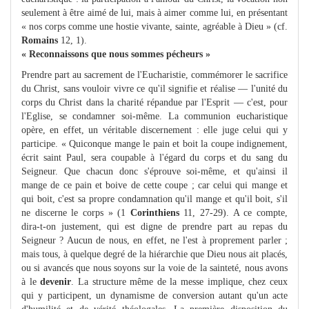
seulement à être aimé de lui, mais à aimer comme lui, en présentant
« nos corps comme une hostie vivante, sainte, agréable à Dieu » (cf.
Romains
12, 1).
« Reconnaissons que nous sommes pécheurs »
Prendre part au sacrement de l'Eucharistie, commémorer le sacrifice
du Christ, sans vouloir vivre ce qu'il signifie et réalise — l'unité du
corps du Christ dans la charité répandue par l'Esprit — c'est, pour
l'Eglise, se condamner soi-même. La communion eucharistique
opère, en effet, un véritable discernement : elle juge celui qui y
participe. « Quiconque mange le pain et boit la coupe indignement,
écrit saint Paul, sera coupable à l'égard du corps et du sang du
Seigneur. Que chacun donc s'éprouve soi-même, et qu'ainsi il
mange de ce pain et boive de cette coupe ; car celui qui mange et
qui boit, c'est sa propre condamnation qu'il mange et qu'il boit, s'il
ne discerne le corps » (1
Corinthiens
11, 27-29). A ce compte,
dira-t-on justement, qui est digne de prendre part au repas du
Seigneur ? Aucun de nous, en effet, ne l'est à proprement parler ;
mais tous, à quelque degré de la hiérarchie que Dieu nous ait placés,
ou si avancés que nous soyons sur la voie de la sainteté, nous avons
à le
devenir
. La structure même de la messe implique, chez ceux
qui y participent, un dynamisme de conversion autant qu'un acte