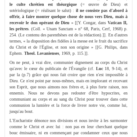
le culte chrétien est théurgique
(= œuvre de Dieu) et
sotériologique (= réalisant le salut) :
il ne consiste pas d'abord à
offrir, à faire monter quelque chose de nous vers Dieu, mais à
recevoir le don opérant de Dieu
» [[Y. Congar, dans
Vatican II,
les prêtres
. (Coll. « Unam Sanctam » n° 68, Paris, Cerf, 1968) p.
254. (Le contenu des parenthèses est de la rédaction).]]. En d'autres
termes, « la disposition des fidèles à la messe est le fruit du sacrifice
du Christ et de l'Église, et non son origine » [[G. Philips, dans
Ephem.
Theol. Lovanienses
, 1969, p. 115.]].
On ne peut, à vrai dire, communier dignement au corps du Christ
qu'avec le cœur du publicain de l'Évangile (cf.
Luc
18, 9-14), et
par la (p.7) grâce qui nous fait croire que rien n'est impossible à
Dieu. Ce n'est point par nous-mêmes, mais en implorant et recevant
son Esprit, que nous aimons nos frères et, à plus forte raison, nos
ennemis. Nous ne devons pas redouter d'être hypocrites, en
communiant au corps et au sang du Christ pour trouver dans cette
communion la lumière et la force de livrer notre vie, comme lui,
jusqu'au bout.
L'Eucharistie dénonce nos divisions et nous invite à les surmonter
comme le Christ et avec lui : non pas en leur cherchant quelque
bouc émissaire, ni en commençant par condamner ceux que nous