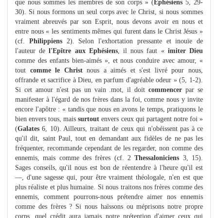
que nous sommes les membres de son corps » (
Ephésiens
5, 29-
30). Si nous formons un seul corps avec le Christ, si nous sommes
vraiment abreuvés par son Esprit, nous devons avoir en nous et
entre nous « les sentiments mêmes qui furent dans le Christ Jésus »
(cf.
Philippiens
2). Selon l'exhortation pressante et inouïe de
l'auteur de
l'Epître aux Ephésiens
, il nous faut «
imiter Dieu
comme des enfants bien-aimés », et nous conduire avec amour, «
tout
comme le Christ
nous a aimés et s'est livré pour nous,
offrande et sacrifice à Dieu, en parfum d'agréable odeur » (5, 1-2).
Si cet amour n'est pas un vain .mot, il doit
commencer
par se
manifester à l'égard de nos frères dans la foi, comme nous y invite
encore l'apôtre : « tandis que nous en avons le temps, pratiquons le
bien envers tous, mais
surtout
envers ceux qui partagent notre foi »
(
Galates
6, 10). Ailleurs, traitant de ceux qui n'obéissent pas à ce
qu'il dit, saint Paul, tout en demandant aux fidèles de ne pas les
fréquenter, recommande cependant de les regarder, non comme des
ennemis, mais comme des frères (cf. 2
Thessaloniciens
3, 15).
Sages conseils, qu'il nous est bon de réentendre à l'heure qu'il est
—, d'une sagesse qui, pour être vraiment théologale, n'en est que
plus réaliste et plus humaine. Si nous traitons nos frères comme des
ennemis, comment pourrons-nous prétendre aimer nos ennemis
comme des frères ? Si nous haïssons ou méprisons notre propre
corps, quel crédit aura jamais notre prétention d'aimer ceux qui