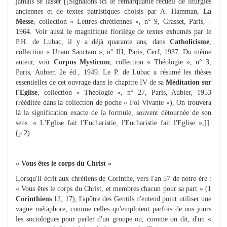
jamais se lasser [[Signalons ici le remarquable recueil de liturgies
anciennes et de textes patristiques choisis par A. Hamman,
La
Messe
, collection « Lettres chrétiennes », n° 9, Grasset, Paris, -
1964. Voir aussi le magnifique florilège de textes exhumés par le
P.H. de Lubac, il y a déjà quarante ans, dans
Catholicisme
,
collection « Unam Sanctam », n° III, Paris, Cerf, 1937. Du même
auteur, voir
Corpus Mysticum
, collection « Théologie », n° 3,
Paris, Aubier, 2e éd., 1949. Le P. de Lubac a résumé les thèses
essentielles de cet ouvrage dans le chapitre IV de sa
Méditation sur
l'Eglise
, collection « Théologie », n° 27, Paris, Aubier, 1953
(rééditée dans la collection de poche « Foi Vivante »), On trouvera
là la signification exacte de la formule, souvent détournée de son
sens :« L'Eglise fait l'Eucharistie, l'Eucharistie fait l'Eglise »,]].
(p.2)
« Vous êtes le corps du Christ »
Lorsqu'il écrit aux chrétiens de Corinthe, vers l'an 57 de notre ère :
« Vous êtes le corps du Christ, et membres chacun pour sa part » (1
Corinthiens
12, 17), l'apôtre des Gentils n'entend point utiliser une
vague métaphore, comme celles qu'emploient parfois de nos jours
les sociologues pour parler d'un groupe ou, comme on dit, d'un «