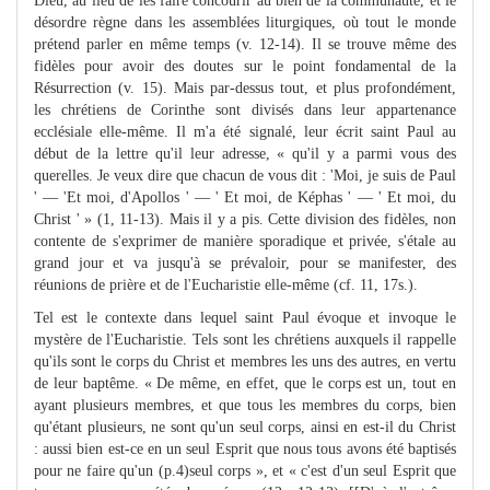
Dieu, au lieu de les faire concourir au bien de la communauté, et le
désordre règne dans les assemblées liturgiques, où tout le monde
prétend parler en même temps (v. 12-14). Il se trouve même des
fidèles pour avoir des doutes sur le point fondamental de la
Résurrection (v. 15). Mais par-dessus tout, et plus profondément,
les chrétiens de Corinthe sont divisés dans leur appartenance
ecclésiale elle-même. Il m'a été signalé, leur écrit saint Paul au
début de la lettre qu'il leur adresse, « qu'il y a parmi vous des
querelles. Je veux dire que chacun de vous dit : 'Moi, je suis de Paul
' — 'Et moi, d'Apollos ' — ' Et moi, de Képhas ' — ' Et moi, du
Christ ' » (1, 11-13). Mais il y a pis. Cette division des fidèles, non
contente de s'exprimer de manière sporadique et privée, s'étale au
grand jour et va jusqu'à se prévaloir, pour se manifester, des
réunions de prière et de l'Eucharistie elle-même (cf. 11, 17s.).
Tel est le contexte dans lequel saint Paul évoque et invoque le
mystère de l'Eucharistie. Tels sont les chrétiens auxquels il rappelle
qu'ils sont le corps du Christ et membres les uns des autres, en vertu
de leur baptême. « De même, en effet, que le corps est un, tout en
ayant plusieurs membres, et que tous les membres du corps, bien
qu'étant plusieurs, ne sont qu'un seul corps, ainsi en est-il du Christ
: aussi bien est-ce en un seul Esprit que nous tous avons été baptisés
pour ne faire qu'un (p.4)seul corps », et « c'est d'un seul Esprit que