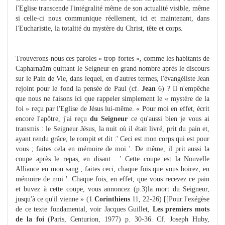
l'Eglise transcende l'intégralité même de son actualité visible, même
si celle-ci nous communique réellement, ici et maintenant, dans
l'Eucharistie, la totalité du mystère du Christ, tête et corps.
Trouverons-nous ces paroles « trop fortes », comme les habitants de
Capharnaüm quittant le Seigneur en grand nombre après le discours
sur le Pain de Vie, dans lequel, en d'autres termes, l'évangéliste Jean
rejoint pour le fond la pensée de Paul (cf.
Jean
6) ? Il n'empêche
que nous ne faisons ici que rappeler simplement le « mystère de la
foi » reçu par l'Eglise de Jésus lui-même. « Pour moi en effet, écrit
encore l'apôtre, j'ai reçu
du Seigneur
ce qu'aussi bien je vous ai
transmis : le Seigneur Jésus, la nuit où il était livré, prit du pain et,
ayant rendu grâce, le rompit et dit :' Ceci est mon corps qui est pour
vous ; faites cela en mémoire de moi '. De même, il prit aussi la
coupe après le repas, en disant : ' Cette coupe est la Nouvelle
Alliance en mon sang ; faites ceci, chaque fois que vous boirez, en
mémoire de moi '. Chaque fois, en effet, que vous recevez ce pain
et buvez à cette coupe, vous annoncez (p.3)la mort du Seigneur,
jusqu'à ce qu'il vienne » (1
Corinthiens
11, 22-26) [[Pour l'exégèse
de ce texte fondamental, voir Jacques Guillet,
Les premiers mots
de la foi
(Paris, Centurion, 1977) p. 30-36. Cf. Joseph Huby,