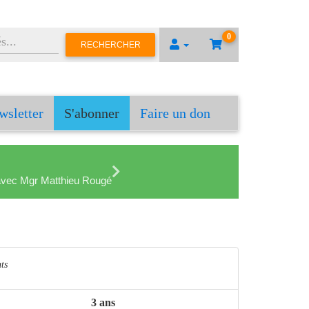
0
RECHERCHER
wsletter
S'abonner
Faire un don
en avec Mgr Matthieu Rougé
ts
3 ans