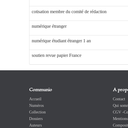
cotisation membre du comité de rédaction
numérique étranger
numérique étudiant étranger 1 an
soutien revue papier France
Communio
A prop
Accueil
Contact
Numéros
Qui somm
Collection
CGV -Con
Dossiers
Mentions 
Auteurs
Composit