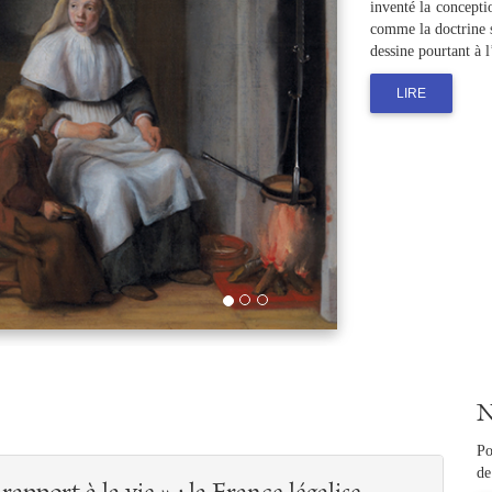
soit réussie o
événement. El
harangue : par
LIRE
N
Po
de