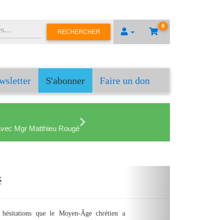
0
RECHERCHER
wsletter
S'abonner
Faire un don
en avec Mgr Matthieu Rougé
Suivant
e
s que celles de l’homélie, et pourtant... qu’elle