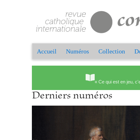
Accueil
Numéros
Collection
Do
« Ce qui est en jeu, c'
Derniers numéros
Précédent
tien a