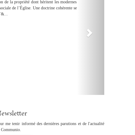
u médiocre, l’homélie est au cœur de la messe un
le ne se réduit ni à un enseignement ni à une
ole de Die...
ewsletter
ur me tenir informé des dernières parutions et de l'actualité
 Communio.