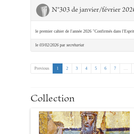
N°303 de janvier/février 2026
le premier cahier de l'année 2026 "Confirmés dans l'Esprit
le
03/02/2026
par
secrétariat
(current)
Previous
1
2
3
4
5
6
7
…
Collection