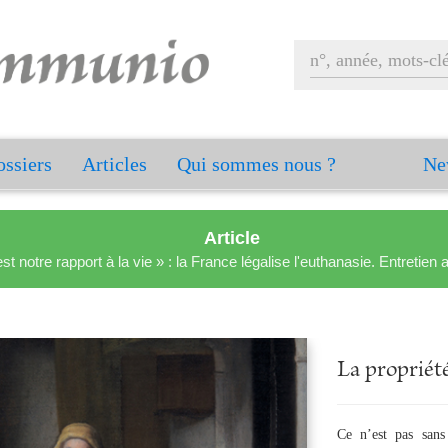
ssiers
Articles
Qui sommes nous ?
Ne
Article
est notre rapport à la vie » : la France légalise l'euthanasie. Entreti
L'homéli
Pauvres parole