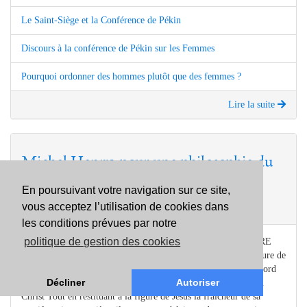
Le Saint-Siège et la Conférence de Pékin
Discours à la conférence de Pékin sur les Femmes
Pourquoi ordonner des hommes plutôt que des femmes ?
Lire la suite
Michel Henry, pour une philosophie du
christianisme (1996/5)
En poursuivant votre navigation sur ce site,
Dossier du numéro
Vivre dans l'Espérance
vous acceptez l’utilisation de cookies dans
les conditions prévues par notre
politique de gestion des cookies
Page n° 94 par Xavier TILLIETTE DOSSIER SUR LE LIVRE
DE MICHEL HENRY: C'EST MOI LA VÉRITÉ Dans sa lecture de
l'Évangile de saint Jean, Michel Henry met en évidence un accord
Décliner
Autoriser
singulier entre la phénoménologie de la vie et la Révélation du
Christ Tout en restituant à la figure de Jésus la fraîcheur de sa