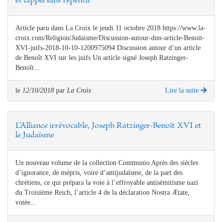
et l'appel sans repentir"
Article paru dans La Croix le jeudi 11 octobre 2018 https://www.la-
croix.com/Religion/Judaisme/Discussion-autour-dun-article-Benoit-
XVI-juifs-2018-10-10-1200975094 Discussion autour d’un article
de Benoît XVI sur les juifs Un article signé Joseph Ratzinger-
Benoît...
le
12/10/2018
par
La Croix
Lire la suite
L'Alliance irrévocable, Joseph Ratzinger-Benoît XVI et
le Judaïsme
Un nouveau volume de la collection Communio Après des siècles
d’ignorance, de mépris, voire d’antijudaïsme, de la part des
chrétiens, ce qui prépara la voie à l’effroyable antisémitisme nazi
du Troisième Reich, l’article 4 de la déclaration Nostra Ætate,
votée...