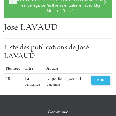
France légalise l'euthanasie. Entretien avec Mgr
Matthieu Rougé
José LAVAUD
Liste des publications de José
LAVAUD
Numéro
Titre
Article
19
La
La pénitence, second
VOIR
pénitence
baptême
Communio