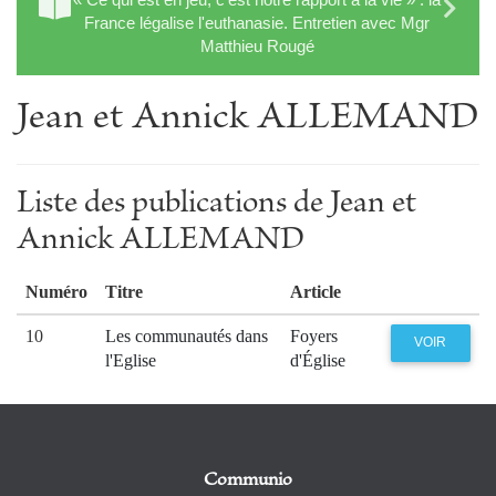
France légalise l'euthanasie. Entretien avec Mgr
Matthieu Rougé
Jean et Annick ALLEMAND
Liste des publications de Jean et
Annick ALLEMAND
Numéro
Titre
Article
10
Les communautés dans
Foyers
VOIR
l'Eglise
d'Église
Communio