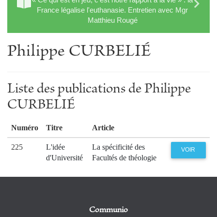
France légalise l'euthanasie. Entretien avec Mgr
Matthieu Rougé
Philippe CURBELIÉ
Liste des publications de Philippe
CURBELIÉ
Numéro
Titre
Article
225
L'idée
La spécificité des
VOIR
d'Université
Facultés de théologie
Communio