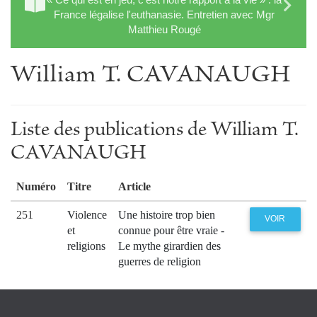
France légalise l'euthanasie. Entretien avec Mgr
Matthieu Rougé
William T. CAVANAUGH
Liste des publications de William T.
CAVANAUGH
Numéro
Titre
Article
251
Violence
Une histoire trop bien
VOIR
et
connue pour être vraie -
religions
Le mythe girardien des
guerres de religion