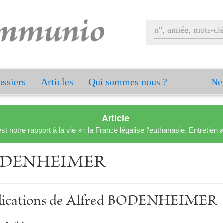
ssiers
Articles
Qui sommes nous ?
Ne
Article
est notre rapport à la vie » : la France légalise l'euthanasie. Entreti
BODENHEIMER
ublications de Alfred BODENHEIMER