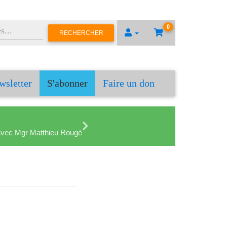
0
RECHERCHER
wsletter
S'abonner
Faire un don
en avec Mgr Matthieu Rougé