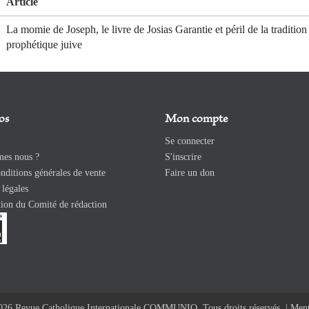
Article
La momie de Joseph, le livre de Josias Garantie et péril de la tradition
prophétique juive
os
Mon compte
Se connecter
es nous ?
S'inscrire
ditions générales de vente
Faire un don
légales
ion du Comité de rédaction
026 Revue Catholique Internationale COMMUNIO. Tous droits réservés. |
Ment