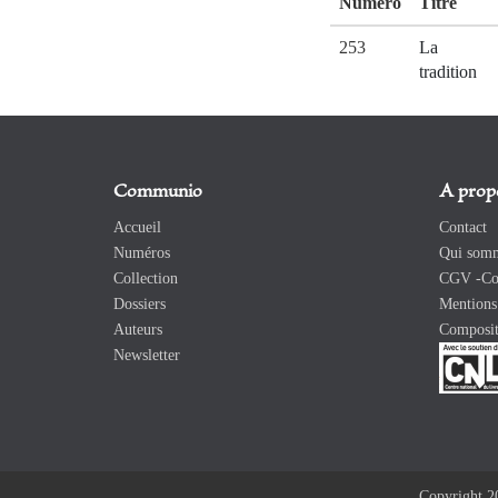
Numéro
Titre
253
La
tradition
Communio
A prop
Accueil
Contact
Numéros
Qui somm
Collection
CGV -Con
Dossiers
Mentions 
Auteurs
Composit
Newsletter
Copyright 2