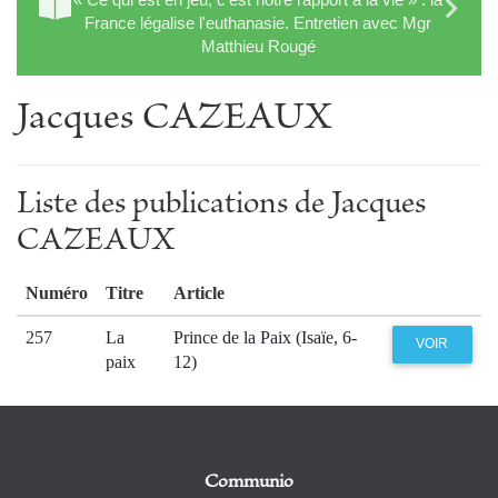
France légalise l'euthanasie. Entretien avec Mgr
Matthieu Rougé
Jacques CAZEAUX
Liste des publications de Jacques
CAZEAUX
Numéro
Titre
Article
257
La
Prince de la Paix (Isaïe, 6-
VOIR
paix
12)
Communio