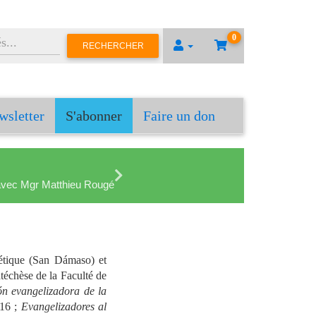
0
RECHERCHER
wsletter
S'abonner
Faire un don
en avec Mgr Matthieu Rougé
hétique (San Dámaso) et
téchèse de la Faculté de
ón evangelizadora de la
016 ;
Evangelizadores al