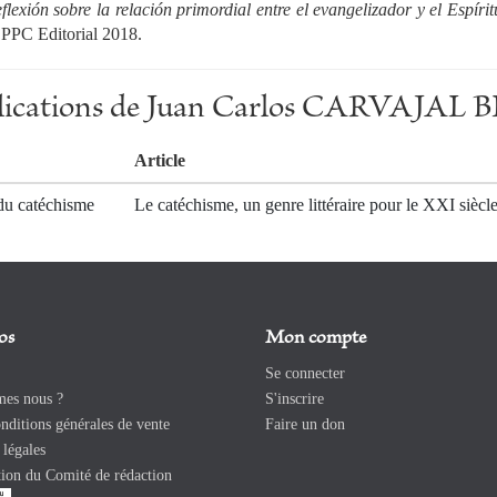
eflexión sobre la relación primordial entre el evangelizador y el Espíri
PPC Editorial 2018.
ublications de Juan Carlos CARVAJA
Article
du catéchisme
Le catéchisme, un genre littéraire pour le XXI siècl
os
Mon compte
Se connecter
es nous ?
S'inscrire
ditions générales de vente
Faire un don
légales
ion du Comité de rédaction