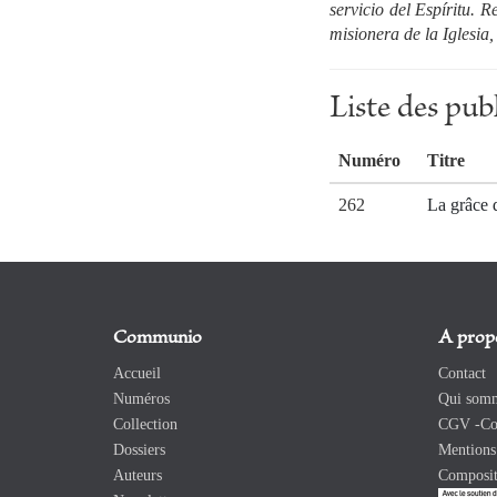
servicio del Espíritu. R
misionera de la Iglesia,
Liste des p
Numéro
Titre
262
La grâce 
Communio
A prop
Accueil
Contact
Numéros
Qui somm
Collection
CGV -Con
Dossiers
Mentions 
Auteurs
Composit