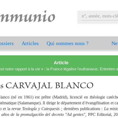
ssiers
Articles
Qui sommes nous ?
Ne
Article
est notre rapport à la vie » : la France légalise l'euthanasie. Entreti
los CARVAJAL BLANCO
lanco (né en 1961) est prêtre (Madrid), licencié en théologie catéc
stématique (Salamanque). Il dirige le département d’évangélisation et ca
o et la revue
Teología y Catequesis ;
dernières publications :
La misi
ta años de la promulgación del decreto "Ad gentes",
PPC Editorial, 2