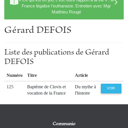
France légalise l'euthanasie. Entretien avec Mgr
Matthieu Rougé
Gérard DEFOIS
Liste des publications de Gérard
DEFOIS
Numéro
Titre
Article
125
Baptème de Clovis et
Du mythe à
VOIR
vocation de la France
l'histoire
Communio