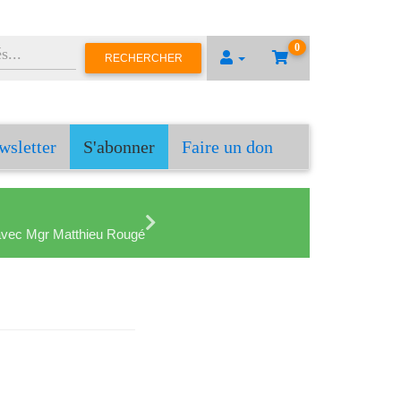
0
RECHERCHER
wsletter
S'abonner
Faire un don
en avec Mgr Matthieu Rougé