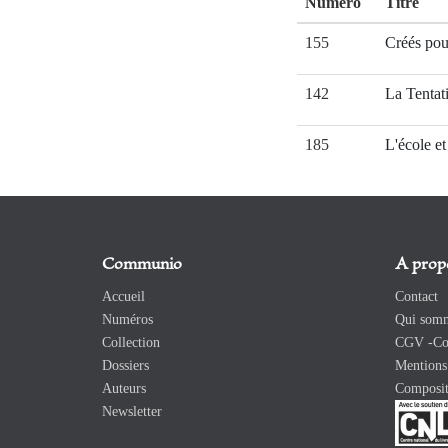
Numéro
Titre
155
Créés pou
142
La Tentat
185
L'école et
Communio
A prop
Accueil
Contact
Numéros
Qui somm
Collection
CGV -Con
Dossiers
Mentions 
Auteurs
Composit
Newsletter