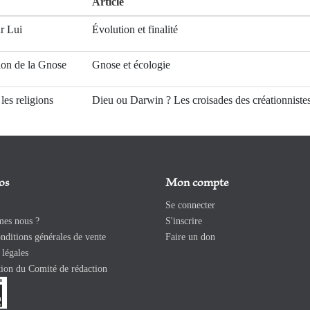
Article
r Lui
Évolution et finalité
ion de la Gnose
Gnose et écologie
 les religions
Dieu ou Darwin ? Les croisades des créationniste
os
Mon compte
Se connecter
es nous ?
S'inscrire
ditions générales de vente
Faire un don
légales
ion du Comité de rédaction