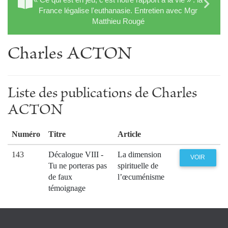
France légalise l'euthanasie. Entretien avec Mgr
Matthieu Rougé
Charles ACTON
Liste des publications de Charles
ACTON
Numéro
Titre
Article
143
Décalogue VIII -
La dimension
VOIR
Tu ne porteras pas
spirituelle de
de faux
l’œcuménisme
témoignage