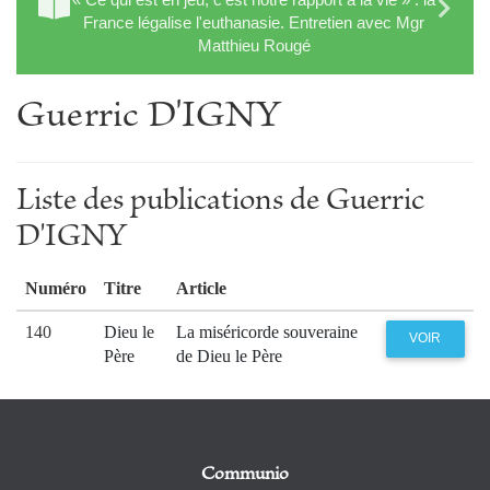
France légalise l'euthanasie. Entretien avec Mgr
Matthieu Rougé
Guerric D'IGNY
Liste des publications de Guerric
D'IGNY
Numéro
Titre
Article
140
Dieu le
La miséricorde souveraine
VOIR
Père
de Dieu le Père
Communio