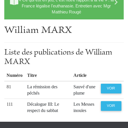
France légalise l'euthanasie. Entretien avec Mgr
Matthieu Rougé
William MARX
Liste des publications de William
MARX
Numéro
Titre
Article
81
La rémission des
Sauvé d'une
VOIR
péchés
plume
111
Décalogue III: Le
Les Messes
VOIR
respect du sabbat
inouïes