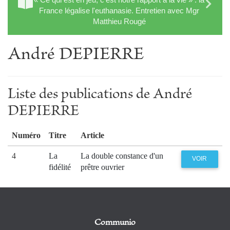
France légalise l'euthanasie. Entretien avec Mgr
Matthieu Rougé
André DEPIERRE
Liste des publications de André
DEPIERRE
Numéro
Titre
Article
4
La
La double constance d'un
VOIR
fidélité
prêtre ouvrier
Communio