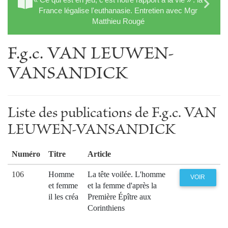
France légalise l'euthanasie. Entretien avec Mgr
Matthieu Rougé
F.g.c. VAN LEUWEN-
VANSANDICK
Liste des publications de F.g.c. VAN
LEUWEN-VANSANDICK
Numéro
Titre
Article
106
Homme
La tête voilée. L'homme
VOIR
et femme
et la femme d'après la
il les créa
Première Épître aux
Corinthiens