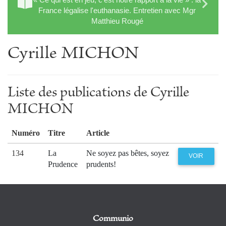
France légalise l'euthanasie. Entretien avec Mgr
Matthieu Rougé
Cyrille MICHON
Liste des publications de Cyrille
MICHON
Numéro
Titre
Article
134
La
Ne soyez pas bêtes, soyez
VOIR
Prudence
prudents!
Communio