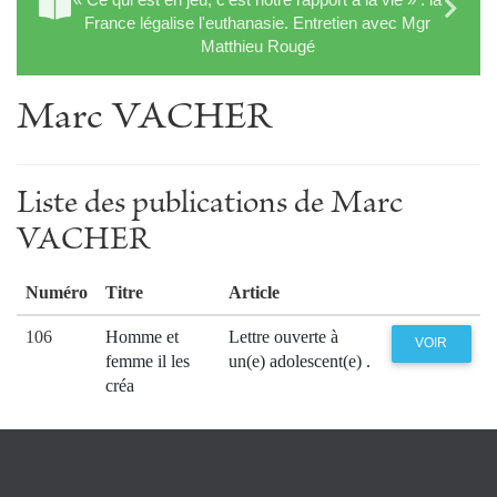
France légalise l'euthanasie. Entretien avec Mgr
Matthieu Rougé
Marc VACHER
Liste des publications de Marc
VACHER
Numéro
Titre
Article
106
Homme et
Lettre ouverte à
VOIR
femme il les
un(e) adolescent(e) .
créa