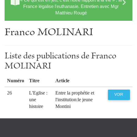
France légalise l'euthanasie. Entretien avec Mgr
Matthieu Rougé
Franco MOLINARI
Liste des publications de Franco
MOLINARI
Numéro
Titre
Article
26
L'Eglise :
Entre la prophétie et
VOIR
une
l'institution:le jeune
histoire
Montini