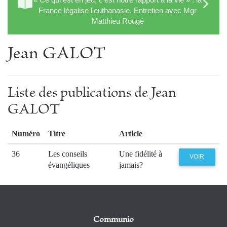
France légalise l'euthanasie. Entretien avec Mgr
Matthieu Rougé
Jean GALOT
Liste des publications de Jean
GALOT
Numéro
Titre
Article
36
Les conseils
Une fidélité à
VOIR
évangéliques
jamais?
Communio