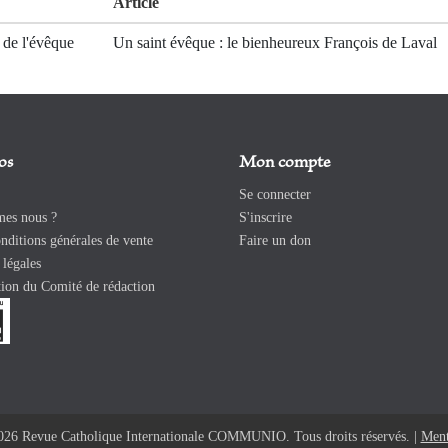
Article
é de l'évêque
Un saint évêque : le bienheureux François de Laval
os
Mon compte
Se connecter
es nous ?
S'inscrire
ditions générales de vente
Faire un don
légales
ion du Comité de rédaction
026 Revue Catholique Internationale COMMUNIO. Tous droits réservés. |
Ment