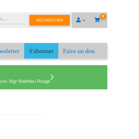
0
RECHERCHER
wsletter
S'abonner
Faire un don
en avec Mgr Matthieu Rougé