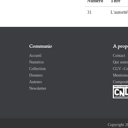
Numéro
Titre
31
L'autorit
Communio
A prop
Accueil
Contact
Numéros
Qui somm
Collection
CGV -Con
Dossiers
Mentions 
Auteurs
Composit
Newsletter
Copyright 2