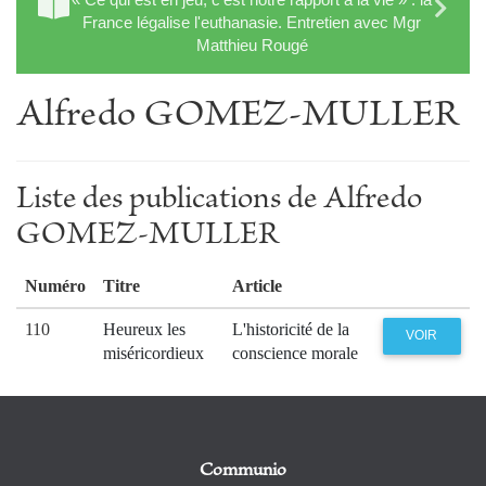
France légalise l'euthanasie. Entretien avec Mgr
Matthieu Rougé
Alfredo GOMEZ-MULLER
Liste des publications de Alfredo
GOMEZ-MULLER
Numéro
Titre
Article
110
Heureux les
L'historicité de la
VOIR
miséricordieux
conscience morale
Communio