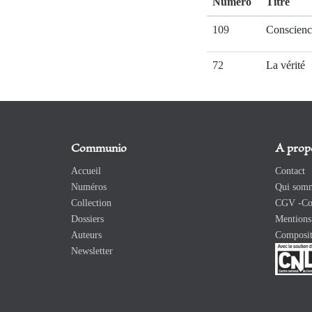
Numéro
Titre
109
Conscienc
72
La vérité
Communio
A prop
Accueil
Contact
Numéros
Qui somm
Collection
CGV -Con
Dossiers
Mentions 
Auteurs
Composit
Newsletter