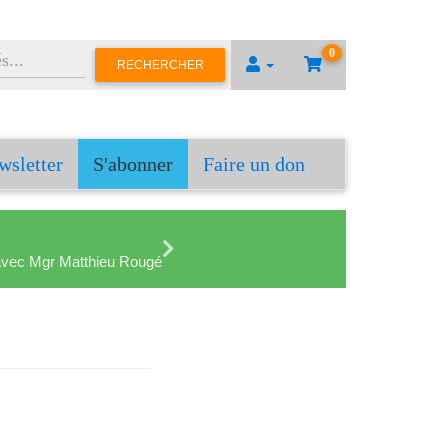
0
RECHERCHER
wsletter
S'abonner
Faire un don
en avec Mgr Matthieu Rougé