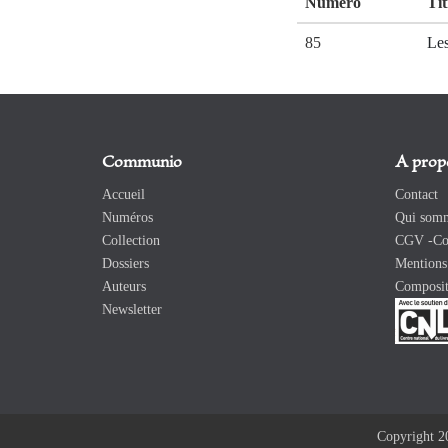
Numéro
Tit
85
Les
Communio
A prop
Accueil
Contact
Numéros
Qui somm
Collection
CGV -Con
Dossiers
Mentions 
Auteurs
Composit
Newsletter
Copyright 2