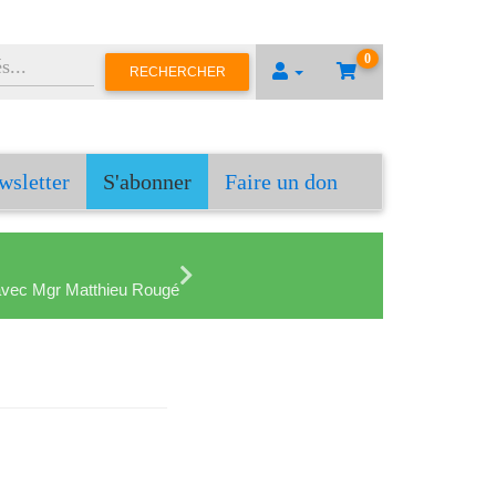
0
RECHERCHER
wsletter
S'abonner
Faire un don
en avec Mgr Matthieu Rougé