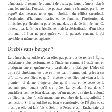
démocratie d’assemblée donne à de beaux parleurs, dûment relayés
dans les médias, l’occasion de pousser comme réclamées par la
vox
populi
des mesures telles que l’abolition du célibat sacerdotal,
l’ordination d’hommes mariés et de femmes, l’institution de
ministères par élection et pour des mandats de durée limitée, etc. Ce
ne serait pas la fin du cléricalisme, mais la cléricalisation d’un laïcat
militant, où l’on ne peut guère voir la panacée rendant la foi
enviable et même contagieuse.
Brebis sans berger ?
La démarche synodale n’a en effet pas pour but de rendre l’Église
socialement plus performante, à l’intérieur comme à l’extérieur, en
pratiquant une cinquième vertu cardinale : le dialogue. L’idée-clé
de la foi chrétienne est que ce n’est pas l’homme qui, grâce à ses
efforts, va vers Dieu, et qu’à l’inverse, c’est Dieu qui vient à lui le
premier, lui donne d’espérer plus qu’il n’ose et ne cesse de le
soutenir pour autant qu’il s’y prête. La synodalité est donc à
considérer comme bien davantage qu’un moyen de faire la volonté
de Dieu, et, plus foncièrement, une retombée de la disponibilité à
son action. Si la synodalité est bien « constitutive de l’Église », ce
n’est pas elle qui la « fait ». Selon les Pères, c’est l’Eucharistie qui