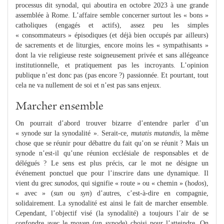
processus dit synodal, qui aboutira en octobre 2023 à une grande
assemblée à Rome. L’affaire semble concerner surtout les « bons »
catholiques (engagés et actifs), assez peu les simples
« consommateurs » épisodiques (et déjà bien occupés par ailleurs)
de sacrements et de liturgies, encore moins les « sympathisants »
dont la vie religieuse reste soigneusement privée et sans allégeance
institutionnelle, et pratiquement pas les incroyants. L’opinion
publique n’est donc pas (pas encore ?) passionnée. Et pourtant, tout
cela ne va nullement de soi et n’est pas sans enjeux.
Marcher ensemble
On pourrait d’abord trouver bizarre d’entendre parler d’un
« synode sur la synodalité ». Serait-ce,
mutatis mutandis
, la même
chose que se réunir pour débattre du fait qu’on se réunit ? Mais un
synode n’est-il qu’une réunion ecclésiale de responsables et de
délégués ? Le sens est plus précis, car le mot ne désigne un
événement ponctuel que pour l’inscrire dans une dynamique. Il
vient du grec
sunodos
, qui signifie « route » ou « chemin » (h
odos
),
« avec » (
sun
ou
syn
) d’autres, c’est-à-dire en compagnie,
solidairement. La synodalité est ainsi le fait de marcher ensemble.
Cependant, l’objectif visé (la synodalité) a toujours l’air de se
confondre avec le moyen (un synode) choisi pour l’atteindre. On