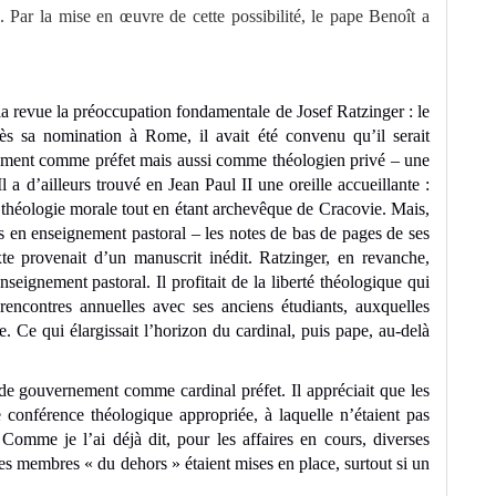
es. Par la mise en œuvre de cette possibilité, le pape Benoît a
la revue la préoccupation fondamentale de Josef Ratzinger : le
ès sa nomination à Rome, il avait été convenu qu’il serait
ulement comme préfet mais aussi comme théologien privé – une
l a d’ailleurs trouvé en Jean Paul II une oreille accueillante :
théologie morale tout en étant archevêque de Cracovie. Mais,
es en enseignement pastoral – les notes de bas de pages de ses
te provenait d’un manuscrit inédit. Ratzinger, en revanche,
nseignement pastoral. Il profitait de la liberté théologique qui
 rencontres annuelles avec ses anciens étudiants, auxquelles
pe. Ce qui élargissait l’horizon du cardinal, puis pape, au-delà
de gouvernement comme cardinal préfet. Il appréciait que les
 conférence théologique appropriée, à laquelle n’étaient pas
Comme je l’ai déjà dit, pour les affaires en cours, diverses
s membres « du dehors » étaient mises en place, surtout si un