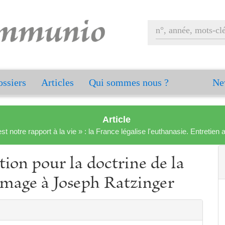
ssiers
Articles
Qui sommes nous ?
Ne
Article
est notre rapport à la vie » : la France légalise l'euthanasie. Entreti
tion pour la doctrine de la
mage à Joseph Ratzinger