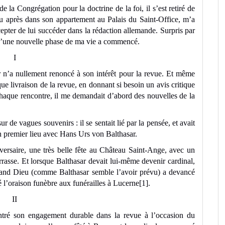
 la Congrégation pour la doctrine de la foi, il s’est retiré de
eu après dans son appartement au Palais du Saint-Office, m’a
cepter de lui succéder dans la rédaction allemande. Surpris par
 qu’une nouvelle phase de ma vie a commencé.
I
 n’a nullement renoncé à son intérêt pour la revue. Et même
ue livraison de la revue, en donnant si besoin un avis critique
chaque rencontre, il me demandait d’abord des nouvelles de la
ur de vagues souvenirs : il se sentait lié par la pensée, et avait
en premier lieu avec Hans Urs von Balthasar.
iversaire, une très belle fête au Château Saint-Ange, avec un
errasse. Et lorsque Balthasar devait lui-même devenir cardinal,
 quand Dieu (comme Balthasar semble l’avoir prévu) a devancé
hé l’oraison funèbre aux funérailles à Lucerne
[1]
.
II
ontré son engagement durable dans la revue à l’occasion du