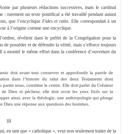
Rome par plusieurs rédactions successives, mais le cardinal
e : rarement un texte pontifical a été travaillé pendant autant
ons, que l’encyclique
Fides et ratio
. Elle correspondait à un
évue à l’origine comme une encyclique.
l’ombre, révèlent dans le préfet de la Congrégation pour la
as de posséder et de défendre la vérité, mais s’efforce toujours
. Il a montré le même effort dans la conférence d’ouverture du
unio
doit avant tout conserver et approfondir la parole de
lation dans l’histoire du salut des deux Testaments dont
u parmi nous, constitue le centre. Elle doit parler du Créateur
e Dieu et pécheur, elle doit avoir les yeux fixés sur la
pper ainsi, avec la théologie, une anthropologie qui plonge
le de Dieu une réponse aux questions des hommes.
III
, en tant que « catholique », veut non seulement traiter de la