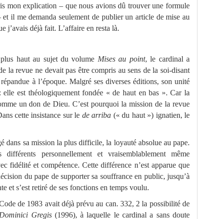
ris mon explication – que nous avions dû trouver une formule
 et il me demanda seulement de publier un article de mise au
e j’avais déjà fait. L’affaire en resta là.
 plus haut au sujet du volume
Mises au point
, le cardinal a
e la revue ne devait pas être compris au sens de la soi-disant
e répandue à l’époque. Malgré ses diverses éditions, son unité
 elle est théologiquement fondée « de haut en bas ». Car la
comme un don de Dieu. C’est pourquoi la mission de la revue
Dans cette insistance sur le
de arriba
(« du haut ») ignatien, le
é dans sa mission la plus difficile, la loyauté absolue au pape.
 différents personnellement et vraisemblablement même
ec fidélité et compétence. Cette différence n’est apparue que
 décision du pape de supporter sa souffrance en public, jusqu’à
nte et s’est retiré de ses fonctions en temps voulu.
Code de 1983 avait déjà prévu au can. 332, 2 la possibilité de
 Dominici Gregis
(1996), à laquelle le cardinal a sans doute