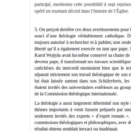
participé, mentionne cette possibilité à sept repris
opéré un tournant décisif dans l’histoire de l’Église.
3. On perçoit derrière ces deux avertissements pour 
souci d’une théologie véritablement catholique. D
toujours autorisé à rechercher et à publier, non se
liberté qu’il a également exercée en tant que pape. I
Karol Wojtyła avait lui-même conservé sa chaire de 
devenu pape, il transformait ses travaux scientifiqu
catéchèses du mercredi montraient bien que le tex
séparait strictement son travail théologique de son e
lui était laissée surtout dans son
Schülerkreis
, les
étaient invités des universitaires extérieurs au grou
de la Commission théologique internationale.
La théologie a aussi largement déterminé son style 
thèmes importants à venir fussent préparés par une
seulement invités des experts « d’esprit romain ». 
commissions théologiques et philosophiques, avec de
résultat obtenu semblait inexact ou inadéquat.