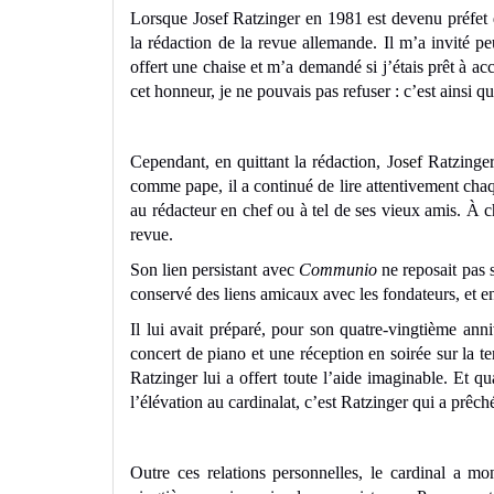
Lorsque Josef Ratzinger en 1981 est devenu préfet de
la rédaction de la revue allemande. Il m’a invité p
offert une chaise et m’a demandé si j’étais prêt à ac
cet honneur, je ne pouvais pas refuser : c’est ainsi
Cependant, en quittant la rédaction, J
osef
Ratzinger
comme pape, il a continué de lire attentivement chaq
au rédacteur en chef ou à tel de ses vieux amis. À 
revue.
Son lien persistant avec
Communio
ne reposait pas s
conservé des liens amicaux avec les fondateurs, et 
Il lui avait préparé, pour son quatre-vingtième ann
concert de piano et une réception en soirée sur la t
Ratzinger lui a offert toute l’aide imaginable. Et
l’élévation au cardinalat, c’est Ratzinger qui a prêc
Outre ces relations personnelles, le cardinal a m