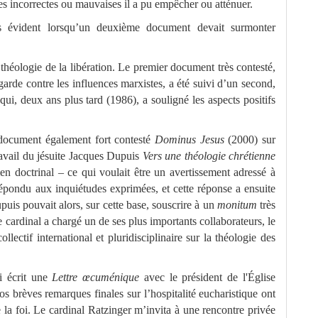
es incorrectes ou mauvaises il a pu empêcher ou atténuer.
lus évident lorsqu’un deuxième document devait surmonter
théologie de la libération. Le premier document très contesté,
garde contre les influences marxistes, a été suivi d’un second,
qui, deux ans plus tard (1986), a souligné les aspects positifs
 document également fort contesté
Dominus Jesus
(2000) sur
travail du jésuite Jacques Dupuis
Vers une théologie chrétienne
n doctrinal – ce qui voulait être un avertissement adressé à
épondu aux inquiétudes exprimées, et cette réponse a ensuite
puis pouvait alors, sur cette base, souscrire à un
monitum
très
 cardinal a chargé un de ses plus importants collaborateurs, le
lectif international et pluridisciplinaire sur la théologie des
i écrit une
Lettre œcuménique
avec le président de l'Église
os brèves remarques finales sur l’hospitalité eucharistique ont
 la foi. Le cardinal Ratzinger m’invita à une rencontre privée