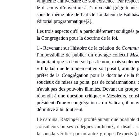
vingtième anniversaire de son existence. Par respect
le discours d’ouverture à l’Université grégorienne. 
sous le même titre de l’article fondateur de Balthas
éditorial programmatique
[2]
.
Les trois aspects qu'il a particulièrement soulignés
la Congrégation pour la doctrine de la foi.
1 - Revenant sur l'histoire de la création de
Commun
l’impossibilité de publier un ouvrage collectif
Mis
important que « ce ne soit pas le non, mais seulement
« Il fallait que le fondement en soit positif, afin 
préfet de la Congrégation pour la doctrine de la fo
soucieux de mises au point, pas de condamnations,
n'avait pas des pouvoirs illimités. Devant un groupe d
répondit à une question critique: « Messieurs, cons
président d'une « congrégation » du Vatican, il pou
définitive à lui tout seul.
Le cardinal Ratzinger a profité autant que possible de
consulteurs ou ses collègues cardinaux, il disait :
faisons-la vérifier par un autre groupe d'experts (p