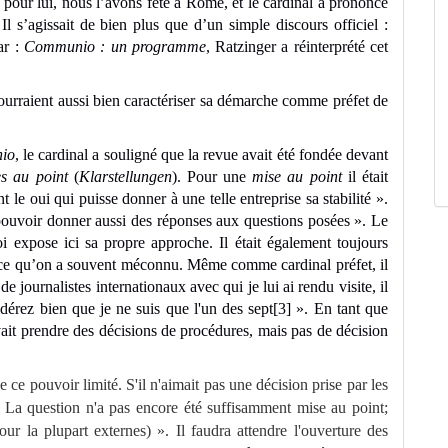
 pour lui, nous l’avons fêté à Rome, et le cardinal a prononcé
Il s’agissait de bien plus que d’un simple discours officiel :
ar :
Communio : un programme
, Ratzinger a réinterprété cet
 pourraient aussi bien caractériser sa démarche comme préfet de
io
, le cardinal a souligné que la revue avait été fondée devant
es au point
(
Klarstellungen
). Pour une
mise au point
il était
 le oui qui puisse donner à une telle entreprise sa stabilité ».
de pouvoir donner aussi des réponses aux questions posées ». Le
i expose ici sa propre approche. Il était également toujours
 ce qu’on a souvent méconnu. Même comme cardinal préfet, il
e journalistes internationaux avec qui je lui ai rendu visite, il
idérez bien que je ne suis que l'un des sept
[3]
». En tant que
vait prendre des décisions de procédures, mais pas de décision
 ce pouvoir limité. S'il n'aimait pas une décision prise par les
 « La question n'a pas encore été suffisamment mise au point;
our la plupart externes) ». Il faudra attendre l'ouverture des