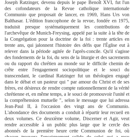
Joseph Ratzinger, devenu depuis le pape Benoît XVI, fut l'un
des cofondateurs de la Revue catholique internationale
Communio que proposait de lancer, en 1969, Hans Urs von
Balthasar. L'édition francophone de la revue, fondée en 1975,
traduisit presque systématiquement les contributions de
l'archevêque de Munich-Freysing, appelé par la suite à la tête de
la Congrégation pour la doctrine de la foi : trente articles en
trente ans, qui jalonnent l'histoire des défis que l'Église eut à
relever dans la période agitée de l'après-concile. Qu'il s'agisse
des fondements de la foi, du sens de la liturgie et des sacrements
ou du rapport du chrétien au monde sur le difficile chemin de
crête entre l'engagement sociopolitique et le souci du
transcendant, le cardinal Ratzinger fut un théologien engagé
dans le débat et un pasteur qui " par amour du Christ et de ses
frères, est désireux de rendre compte rationnellement de la vérité
chrétienne et, en même temps, a le souci de promouvoir l'unité et
la compréhension mutuelle ", selon le message que lui adressa
Jean-Paul II, à l'occasion des vingt ans de Communio.
L'abondance des documents a conduit à répartir leur recueil en
deux volumes. Ce deuxième volume, Discerner et Agir, veut
rendre accessible à un public plus large que le cercle des
abonnés de la première heure cette Communion de foi, où
chacun trouvera l'enseignement solide de celui qui a reçu