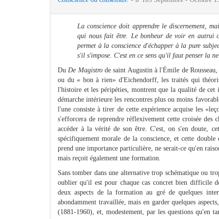
La conscience doit apprendre le discernement, mais
qui nous fait être. Le bonheur de voir en autrui 
permet à la conscience d'échapper à la pure subjec
s'il s'impose. C'est en ce sens qu'il faut penser la ne
Du
De Magistro
de saint Augustin à l'Émile de Rousseau,
ou du « bon à rien» d'Eichendorff, les traités qui théor
l'histoire et les péripéties, montrent que la qualité de cet
démarche intérieure les rencontres plus ou moins favorable
l'une consiste à tirer de cette expérience acquise les «le
s'efforcera de reprendre réflexivement cette croisée des
accéder à la vérité de son être. C'est, on s'en doute, 
spécifiquement morale de la conscience, et cette double 
prend une importance particulière, ne serait-ce qu'en rais
mais reçoit également une formation.
Sans tomber dans une alternative trop schématique ou trop fig
oublier qu'il est pour chaque cas concret bien difficile 
deux aspects de la formation au gré de quelques inter
abondamment travaillée, mais en garder quelques aspects,
(1881-1960), et, modestement, par les questions qu'en ta