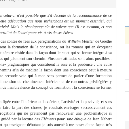
 celui-ci n'est possible que s'il découle de la reconnaissance de ce
cette adéquation que nous recherchons est un moment essentiel, qui
tivité. Mais le témoignage n'a de valeur que s'il est reconnu, et non
utralité de l'enseignant vis-à-vis de ses élèves.
 des contes de fées aux pérégrinations du
Wilhelm Meister
de Goethe
isent la formation de la conscience, ou les romans qui en évoquent
 itinéraire réside dans la façon dont le sujet qui se forme intègre à sa
s qui jalonnent son chemin. Plusieurs attitudes sont alors possibles :
çons» pragmatiques qui constituent la ruse et la prudence ; une autre
 chemins afin de méditer la façon dont une conscience peut à mesure
cette seconde voie qui à mon sens permet de parler d'une formation
dimension de cheminement intérieur et de rencontres privilégiées y
on de l'ambivalence du concept de formation : la conscience se forme,
ée entre l'intérieur et l'extérieur, l'activité et la passivité, et sans
de faire la part des choses, je voudrais envisager successivement ces
rogations qui ne prétendent pas renouveler une problématique si
 guidé par la lecture des
Éléments pour une éthique
de Jean Nabert
nt qu'enseignant débutant je suis amené à me poser d'une façon très