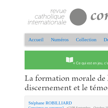
Accueil
Numéros
Collection
Do
« Ce qui est en jeu, c'
La formation morale de l
discernement et le témo
Stéphane ROBILLIARD
Conscience ou consensus?
- n°109 Septembre - Octobre 1