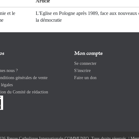
Article
ie et le
L'Eglise en Pologne après 1989, face aux nouveaux 
me
la démocratie
os
Mon compte
Se connecter
es nous ?
S'inscrire
ditions générales de vente
Faire un don
légales
ion du Comité de rédaction
026 Revue Catholique Internationale COMMUNIO. Tous droits réservés. |
Ment