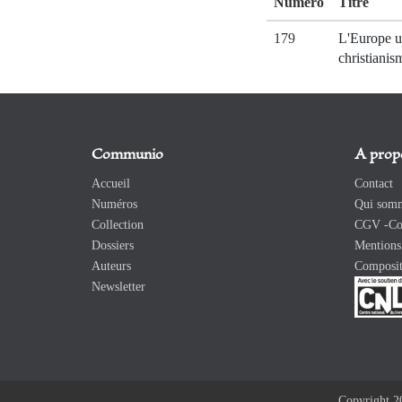
Numéro
Titre
179
L'Europe un
christianis
Communio
A prop
Accueil
Contact
Numéros
Qui somm
Collection
CGV -Con
Dossiers
Mentions 
Auteurs
Composit
Newsletter
Copyright 2