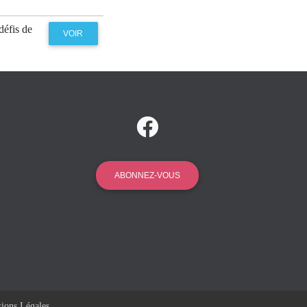
défis de
VOIR
ABONNEZ-VOUS
ions Légales