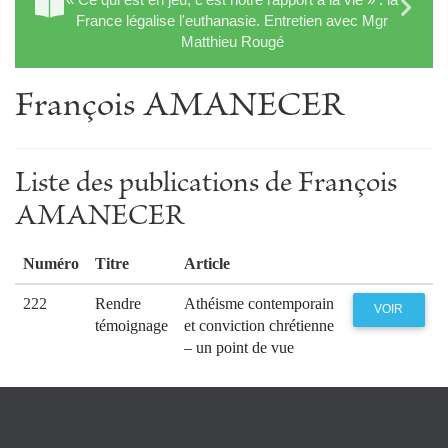
France légalise l'euthanasie. Entretien avec Mgr
Matthieu Rougé
François AMANECER
Liste des publications de François
AMANECER
Numéro
Titre
Article
222
Rendre
Athéisme contemporain
VOIR
témoignage
et conviction chrétienne
– un point de vue