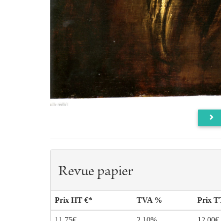
Revue papier
Prix HT €*
TVA %
Prix 
11.75€
2.10%
12.00€