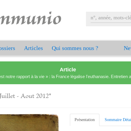
ssiers
Articles
Qui sommes nous ?
Ne
Article
est notre rapport à la vie » : la France légalise l'euthanasie. Entreti
Juillet - Aout 2012*
Présentation
Sommaire Détai