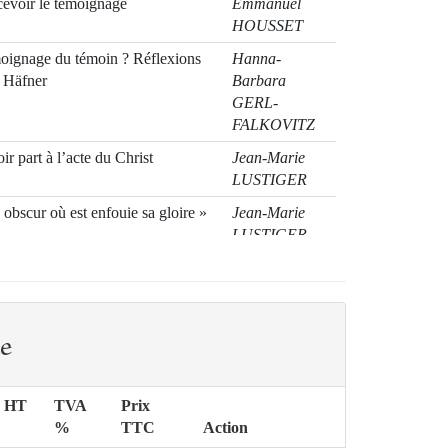
cevoir le témoignage
Emmanuel
HOUSSET
émoignage du témoin ? Réflexions
Hanna-
g Häfner
Barbara
GERL-
FALKOVITZ
ir part à l’acte du Christ
Jean-Marie
LUSTIGER
bscur où est enfouie sa gloire »
Jean-Marie
LUSTIGER
et conviction chrétienne – un point
François
AMANECER
Adel
e
THEODOR
KHOURY
nts et à venir
Brice DE
x HT
TVA
Prix
MALHERBE
%
TTC
Action