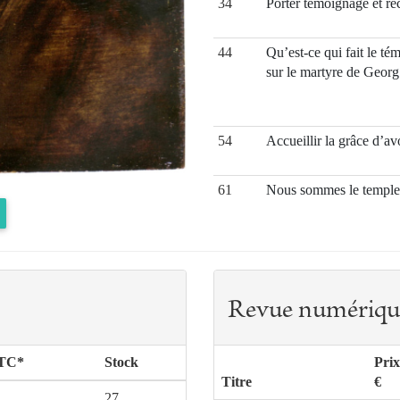
34
Porter témoignage et re
44
Qu’est-ce qui fait le t
sur le martyre de Geor
54
Accueillir la grâce d’avo
61
Nous sommes le temple o
65
Athéisme contemporain 
de vue
76
Le Coran et la Bible
Revue numériqu
88
Bioéthique – défis prése
TTC*
Stock
Pri
Titre
€
27