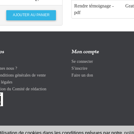
99
Rembrandt et la figure 
Rendre témoignage -
Grat
pdf
113
Les procès de béatificat
procédures et significat
os
Mon compte
Se connecter
es nous ?
S'inscrire
ditions générales de vente
Faire un don
légales
ion du Comité de rédaction
utilisation de cookies dans les conditions prévues par notre
poli
026 Revue Catholique Internationale COMMUNIO. Tous droits réservés. |
Ment