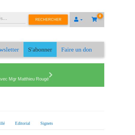
0
RECHERCHER
wsletter
S'abonner
Faire un don
en avec Mgr Matthieu Rougé
llé
Editorial
Signets