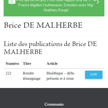
France légalise l'euthanasie. Entretien avec Mgr
Matthieu Rougé
Brice DE MALHERBE
Liste des publications de Brice DE
MALHERBE
Numéro
Titre
Article
222
Rendre
Bioéthique – défis
VOIR
témoignage
présents et à venir
Communio