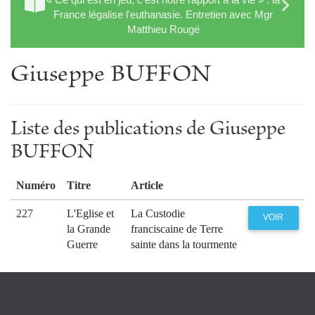
France légalise l'euthanasie. Entretien avec Mgr
Matthieu Rougé
Giuseppe BUFFON
Liste des publications de Giuseppe
BUFFON
Numéro
Titre
Article
227
L'Eglise et
La Custodie
VOIR
la Grande
franciscaine de Terre
Guerre
sainte dans la tourmente