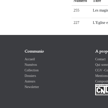
Numéro
Titre
255
Les magis
227
L'Eglise 
Communio
A prop
Accueil
Contact
Numéros
Qui somm
Collection
CGV -Con
Dossiers
Mentions 
Auteurs
Composit
Newsletter