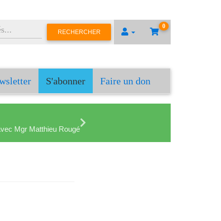
0
RECHERCHER
wsletter
S'abonner
Faire un don
en avec Mgr Matthieu Rougé