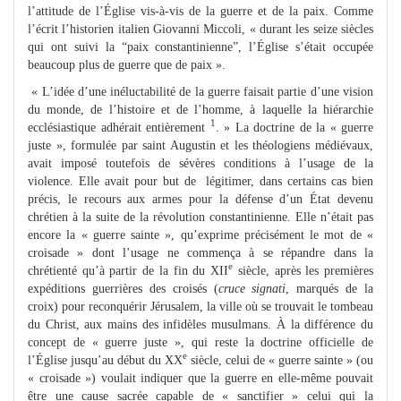
l’attitude de l’Église vis-à-vis de la guerre et de la paix. Comme
l’écrit l’historien italien Giovanni Miccoli, « durant les seize siècles
qui ont suivi la “paix constantinienne”, l’Église s’était occupée
beaucoup plus de guerre que de paix ».
« L’idée d’une inéluctabilité de la guerre faisait partie d’une vision
du monde, de l’histoire et de l’homme, à laquelle la hiérarchie
1
ecclésiastique adhérait entièrement
. » La doctrine de la « guerre
juste », formulée par saint Augustin et les théologiens médiévaux,
avait imposé toutefois de sévères conditions à l’usage de la
violence. Elle avait pour but de légitimer, dans certains cas bien
précis, le recours aux armes pour la défense d’un État devenu
chrétien à la suite de la révolution constantinienne. Elle n’était pas
encore la « guerre sainte », qu’exprime précisément le mot de «
croisade » dont l’usage ne commença à se répandre dans la
e
chrétienté qu’à partir de la fin du XII
siècle, après les premières
expéditions guerrières des croisés (
cruce signati
, marqués de la
croix) pour reconquérir Jérusalem, la ville où se trouvait le tombeau
du Christ, aux mains des infidèles musulmans. À la différence du
concept de « guerre juste », qui reste la doctrine officielle de
e
l’Église jusqu’au début du XX
siècle, celui de « guerre sainte » (ou
« croisade ») voulait indiquer que la guerre en elle-même pouvait
être une cause sacrée capable de « sanctifier » celui qui la