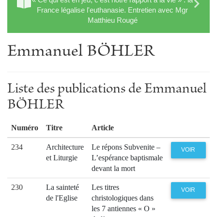
France légalise l'euthanasie. Entretien avec Mgr
Matthieu Rougé
Emmanuel BÖHLER
Liste des publications de Emmanuel
BÖHLER
Numéro
Titre
Article
234
Architecture
Le répons Subvenite –
VOIR
et Liturgie
L’espérance baptismale
devant la mort
230
La sainteté
Les titres
VOIR
de l'Eglise
christologiques dans
les 7 antiennes « O »