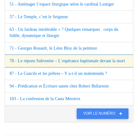
51 - Aménager l’espace liturgique selon le cardinal Lustiger
57 - Le Temple, c’est le Seigneur
63 - Un fardeau intolérable » ? Quelques remarques : corps du
fidèle, dynamique et liturgie
71 - Georges Rouault, le Léon Bloy de la peinture
78 - Le répons Subvenite – L’espérance baptismale devant la mort
87 - Le Concile et les prêtres – Y a-t-il un malentendu ?
94 - Prédication et Écriture sainte chez Robert Bellarmin
103 - La confession de la Casta Meretrix
VOIR LE NUMÉRO