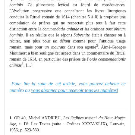
hominis
. Ce glissement lexical est lourd de conséquences.
L’évolution progressive que connaîtront les livres liturgiques
conduira le Rituel romain de 1614 (chapitre 5 à 8) à proposer une
compilation de prières qui ne respectait plus tout à fait cette
distinction entre la
commendatio animae
et les oraisons
post obitum
hominis
. Il en résulte que le répons
Subvenite
était à chanter ou à
réciter, non plus pour
un défunt
comme pour l’antique usage
3
romain, mais pour
un mourant
dans son agonie
. Aimé-Georges
Martimort a bien souligné cet aspect dans un commentaire du Rituel
romain de 1614, en particulier des prières de l’
ordo commendationis
4
animae
. [...]
Pour lire la suite de cet article, vous pouvez acheter ce
numéro ou
vous abonner pour recevoir tous les numéros!
1
. OR 49, Michel ANDRIEU,
Les Ordines romani du Haut Moyen
Age
, t. IV. Les Textes (suite : Ordines XXXV-XLIX), Louvain,
1956, p. 523-530.