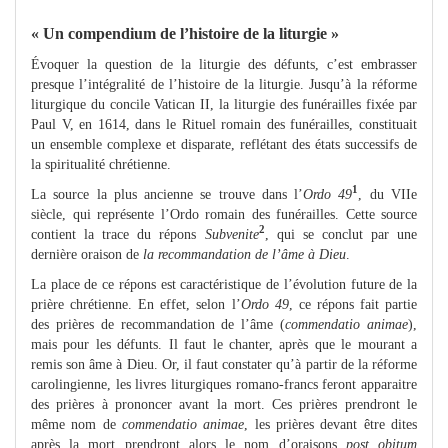
« Un compendium de l’histoire de la liturgie »
Évoquer la question de la liturgie des défunts, c’est embrasser
presque l’intégralité de l’histoire de la liturgie. Jusqu’à la réforme
liturgique du concile Vatican II, la liturgie des funérailles fixée par
Paul V, en 1614, dans le Rituel romain des funérailles, constituait
un ensemble complexe et disparate, reflétant des états successifs de
la spiritualité chrétienne.
1
La source la plus ancienne se trouve dans l’
Ordo 49
, du VIIe
siècle, qui représente l’Ordo romain des funérailles. Cette source
2
contient la trace du répons
Subvenite
, qui se conclut par une
dernière oraison de
la recommandation de l’âme à Dieu
.
La place de ce répons est caractéristique de l’évolution future de la
prière chrétienne. En effet, selon l’
Ordo 49
, ce répons fait partie
des prières de recommandation de l’âme (
commendatio animae
),
mais pour les défunts. Il faut le chanter, après que le mourant a
remis son âme à Dieu. Or, il faut constater qu’à partir de la réforme
carolingienne, les livres liturgiques romano-francs feront apparaitre
des prières à prononcer avant la mort. Ces prières prendront le
même nom de
commendatio animae
, les prières devant être dites
après la mort prendront alors le nom d’oraisons
post obitum