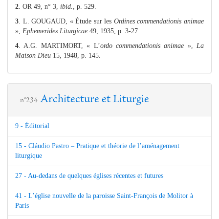
2
. OR 49, n° 3,
ibid.
, p. 529.
3
. L. GOUGAUD, « Étude sur les
Ordines commendationis animae
»,
Ephemerides Liturgicae
49, 1935, p. 3-27.
4
. A.G. MARTIMORT, « L’
ordo commendationis animae
»,
La
Maison Dieu
15, 1948, p. 145.
Architecture et Liturgie
n°234
9 - Éditorial
15 - Cláudio Pastro – Pratique et théorie de l’aménagement
liturgique
27 - Au-dedans de quelques églises récentes et futures
41 - L’église nouvelle de la paroisse Saint-François de Molitor à
Paris