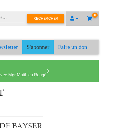
0
RECHERCHER
wsletter
S'abonner
Faire un don
en avec Mgr Matthieu Rougé
T
LI DE BAYSER