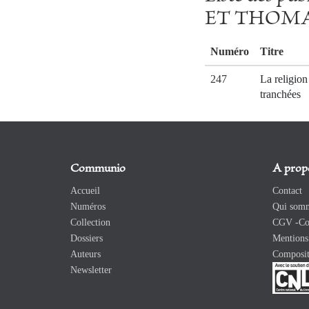
ET THOMA
Numéro
Titre
247
La religion
tranchées
Communio
A prop
Accueil
Contact
Numéros
Qui somm
Collection
CGV -Con
Dossiers
Mentions 
Auteurs
Composit
Newsletter