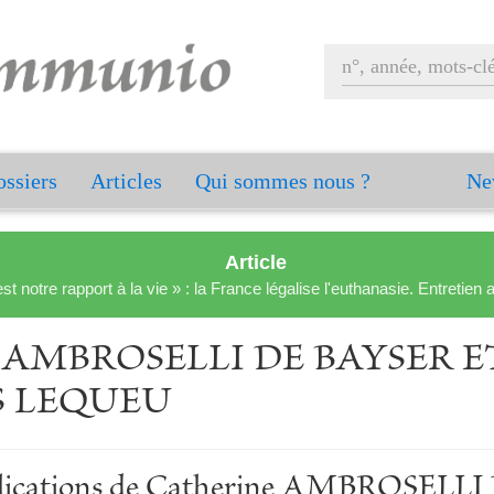
ssiers
Articles
Qui sommes nous ?
Ne
Article
est notre rapport à la vie » : la France légalise l'euthanasie. Entreti
e AMBROSELLI DE BAYSER E
 LEQUEU
ublications de Catherine AMBROSEL