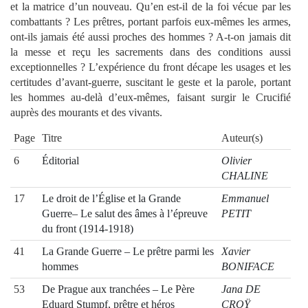
et la matrice d’un nouveau. Qu’en est-il de la foi vécue par les
combattants ? Les prêtres, portant parfois eux-mêmes les armes,
ont-ils jamais été aussi proches des hommes ? A-t-on jamais dit
la messe et reçu les sacrements dans des conditions aussi
exceptionnelles ? L’expérience du front décape les usages et les
certitudes d’avant-guerre, suscitant le geste et la parole, portant
les hommes au-delà d’eux-mêmes, faisant surgir le Crucifié
auprès des mourants et des vivants.
Page
Titre
Auteur(s)
6
Éditorial
Olivier
CHALINE
17
Le droit de l’Église et la Grande
Emmanuel
Guerre– Le salut des âmes à l’épreuve
PETIT
du front (1914-1918)
41
La Grande Guerre – Le prêtre parmi les
Xavier
hommes
BONIFACE
53
De Prague aux tranchées – Le Père
Jana DE
Eduard Stumpf, prêtre et héros
CROŸ