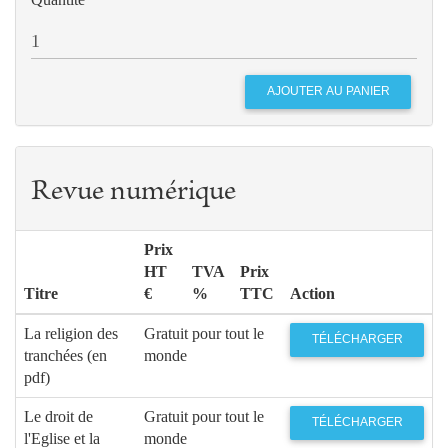
LEQUEU
186
Catholique et français
Jean-Luc
MARION
Revue numérique
Prix
HT
TVA
Prix
Titre
€
%
TTC
Action
La religion des
Gratuit pour tout le
TÉLÉCHARGER
tranchées (en
monde
pdf)
Le droit de
Gratuit pour tout le
TÉLÉCHARGER
l'Eglise et la
monde