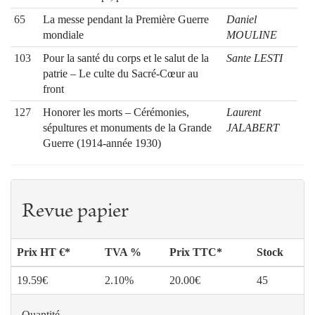
65
La messe pendant la Première Guerre
Daniel
mondiale
MOULINE
103
Pour la santé du corps et le salut de la
Sante LESTI
patrie – Le culte du Sacré-Cœur au
front
127
Honorer les morts – Cérémonies,
Laurent
sépultures et monuments de la Grande
JALABERT
Guerre (1914-année 1930)
149
Quand le caporal brancardier et
Gérard
aumônier auxiliaire Pierre Teilhard de
DONNADIEU
Chardin est baptisé dans le réel
Revue papier
165
Un jeune catholique anglais sur la
Irène
Somme
FERNANDEZ
Prix HT €*
TVA %
Prix TTC*
Stock
169
George Desvallières (1861-1950) – Un
Catherine
artiste chrétien à l’épreuve de la Grande
AMBROSELLI
19.59€
2.10%
20.00€
45
Guerre
DE BAYSER
ET THOMAS
Quantité