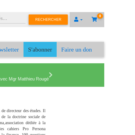
0
RECHERCHER
wsletter
S'abonner
Faire un don
en avec Mgr Matthieu Rougé
e directeur des études. Il
de la doctrine sociale de
na,association dédiée à la
les cahiers Pro Persona
 la finance. 100 questions