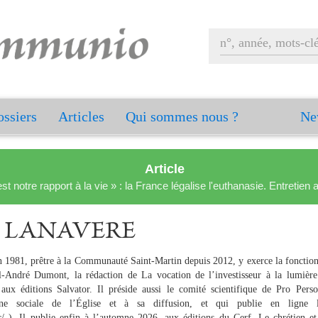
ssiers
Articles
Qui sommes nous ?
Ne
Article
est notre rapport à la vie » : la France légalise l'euthanasie. Entreti
mi LANAVERE
 1981, prêtre à la Communauté Saint-Martin depuis 2012, y exerce la fonction d
l-André Dumont, la rédaction de La vocation de l’investisseur à la lumière 
aux éditions Salvator. Il préside aussi le comité scientifique de Pro Perso
ine sociale de l’Église et à sa diffusion, et qui publie en ligne 
r/ ). Il publie enfin à l’automne 2026, aux éditions du Cerf, Le chrétien et