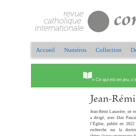
Accueil
Numéros
Collection
Do
« Ce qui est en jeu, c'
Jean-Ré
Jean-Rémi Lanavère, né en
a dirigé, avec Don Pasca
l’Église, publié en 2022 
recherche sur la doctr
(https://www.propersona.f