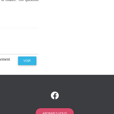
ssement
VOIR
ABONNEZ-VOUS