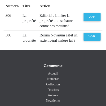
Numéro
Titre
Article
306
La
Editorial : Limiter la
VOIR
propriété
propriété , ou se battre
contre des moulins?
306
La
Rerum Novarum est-il un
VOIR
propriété
texte libéral malgré lui ?
Communio
Accueil
Numéros
Collection
Dossiers
Auteurs
Newsletter