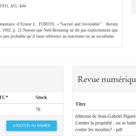
1931, §51, §44.
ommentaire d’Ernest L. FORTIN, «“Sacred and Inviolable” : Rerum
 1992, p. 21.Notons que Nell-Breuning ne dit pas explicitement que
fois peu probable qu’il fasse référence au marxisme ou au socialisme.
Revue numériqu
TTC*
Stock
Titre
78
éditorial de Jean-Gabriel Piguet
Limiter la propriété , ou se battr
contre les moulins? - pdf