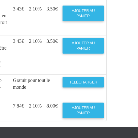
3.43€
2.10%
3.50€
AJOUTER AU
n en
PANIER
roit
3.43€
2.10%
3.50€
AJOUTER AU
être
PANIER
a
f
 -
Gratuit pour tout le
TÉLÉCHARGER
-
monde
7.84€
2.10%
8.00€
AJOUTER AU
PANIER