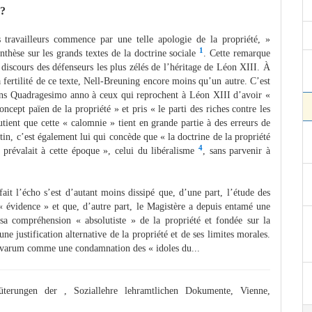
 ?
s travailleurs commence par une telle apologie de la propriété, »
1
thèse sur les grands textes de la doctrine sociale
. Cette remarque
s discours des défenseurs les plus zélés de l’héritage de Léon XIII. À
la fertilité de ce texte, Nell-Breuning encore moins qu’un autre. C’est
ans Quadragesimo anno à ceux qui reprochent à Léon XIII d’avoir «
oncept païen de la propriété » et pris « le parti des riches contre les
tient que cette « calomnie » tient en grande partie à des erreurs de
n, c’est également lui qui concède que « la doctrine de la propriété
4
 prévalait à cette époque », celui du libéralisme
, sans parvenir à
ait l’écho s’est d’autant moins dissipé que, d’une part, l’étude des
 évidence » et que, d’autre part, le Magistère a depuis entamé une
sa compréhension « absolutiste » de la propriété et fondée sur la
e justification alternative de la propriété et de ses limites morales.
varum comme une condamnation des « idoles du...
ungen der , Soziallehre lehramtlichen Dokumente, Vienne,