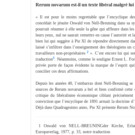
Rerum novarum est-il un texte libéral malgré lui
« Il est pour le moins regrettable que l’encyclique de
concédait le jésuite Oswald von Nell-Breuning dans sa syn
pourrait résumer à elle seule la gêne qui affleure dans le
leurs yeux, nul ne saurait remettre en cause l’autorité et 
bien lui qui suggère à Pie XI de répondre directement d
laissé s’infiltrer dans l’enseignement des théologiens un c
2
travailleurs non-propriétaires
». C’est encore lui qui sou
3
traduction
. Néanmoins, comme le souligne Ernest L. Forti
privée porte de façon évidente la marque de l’esprit qui
concilier ces deux affirmations.
Depuis les années 40, l’embarras dont Nell-Breuning se f
sources de Rerum novarum a bel et bien confirmé cette «
critique du libéralisme économique ciblant précisément 
conviction que l’encyclique de 1891 armait la doctrine d’un
Déjà dans Quadragesimo anno, Pie XI présente Rerum No
1 Oswald von NELL-BREUNINGder Kirche, Erlaüter
Europaverlag, 1977, p. 33, notre traduction.