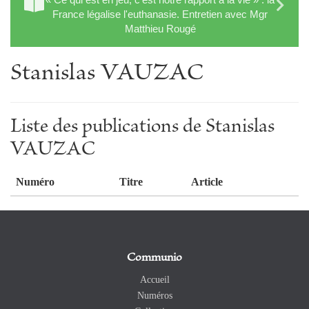
France légalise l'euthanasie. Entretien avec Mgr
Matthieu Rougé
Stanislas VAUZAC
Liste des publications de Stanislas
VAUZAC
Numéro
Titre
Article
Communio
Accueil
Numéros