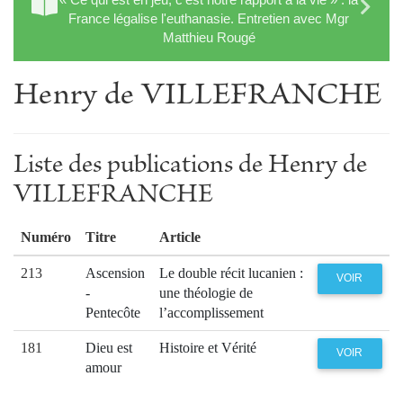
France légalise l'euthanasie. Entretien avec Mgr
Matthieu Rougé
Henry de VILLEFRANCHE
Liste des publications de Henry de
VILLEFRANCHE
Numéro
Titre
Article
213
Ascension
Le double récit lucanien :
VOIR
-
une théologie de
Pentecôte
l’accomplissement
181
Dieu est
Histoire et Vérité
VOIR
amour