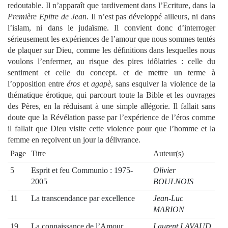
redoutable. Il n’apparaît que tardivement dans l’Ecriture, dans la
Première Epitre de Jean
. Il n’est pas développé ailleurs, ni dans
l’islam, ni dans le judaïsme. Il convient donc d’interroger
sérieusement les expériences de l’amour que nous sommes tentés
de plaquer sur Dieu, comme les définitions dans lesquelles nous
voulons l’enfermer, au risque des pires idôlatries : celle du
sentiment et celle du concept. et de mettre un terme à
l’opposition entre
éros
et
agapè
, sans esquiver la violence de la
thématique érotique, qui parcourt toute la Bible et les ouvrages
des Pères, en la réduisant à une simple allégorie. Il fallait sans
doute que la Révélation passe par l’expérience de l’éros comme
il fallait que Dieu visite cette violence pour que l’homme et la
femme en reçoivent un jour la délivrance.
Page
Titre
Auteur(s)
5
Esprit et feu Communio : 1975-
Olivier
2005
BOULNOIS
11
La transcendance par excellence
Jean-Luc
MARION
19
La connaissance de l’Amour
Laurent LAVAUD