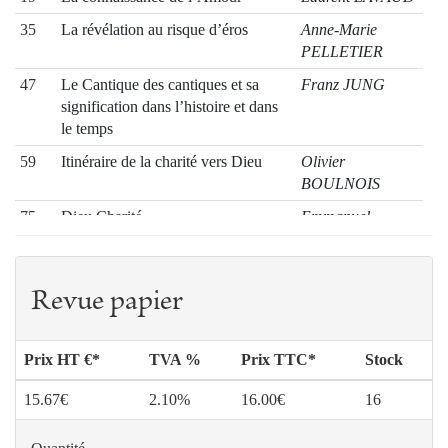
35
La révélation au risque d’éros
Anne-Marie
PELLETIER
47
Le Cantique des cantiques et sa
Franz JUNG
signification dans l’histoire et dans
le temps
59
Itinéraire de la charité vers Dieu
Olivier
BOULNOIS
75
Dieu Charité
Emmanuel
FALQUE
89
L’amour de Dieu et la vérité cachée
Stefan OSTER
de l’athéisme
SDB
Revue papier
101
Pardonner l’impardonnable ?
Jan-Heiner
Jankélévitch et Derrida sur une
TÜCK
Prix HT €*
TVA %
Prix TTC*
Stock
question qui doit rester ouverte
15.67€
2.10%
16.00€
16
115
Le pape de la divine miséricorde
Jean-Robert
ARMOGATHE