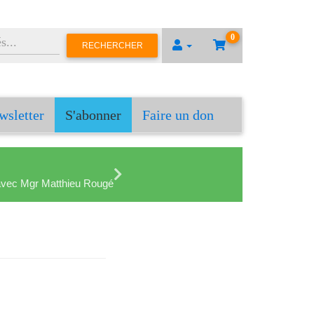
0
RECHERCHER
wsletter
S'abonner
Faire un don
en avec Mgr Matthieu Rougé