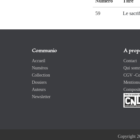
Numéro
Titre
59
Le sacri
Communio
A prop
Accueil
Contact
Numéros
Qui somm
Collection
CGV -Con
Dossiers
Mentions 
Auteurs
Composit
Newsletter
Copyright 2