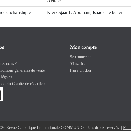
Article
fice eucharistique
Kierkegaard : Abraham, Isaac et le bélier
os
Mon compte
Se connecter
es nous ?
S'inscrire
ditions générales de vente
Faire un don
légales
ion du Comité de rédaction
026 Revue Catholique Internationale COMMUNIO. Tous droits réservés. |
Ment